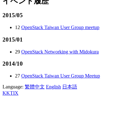
イベント履歴
2015/05
12
OpenStack Taiwan User Group meetup
2015/01
29
OpenStack Networking with Midokura
2014/10
27
OpenStack Taiwan User Group Meetup
Language:
繁體中文
English
日本語
KKTIX