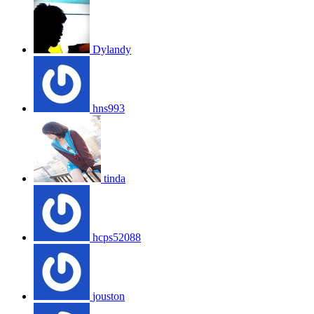
Dylandy
hns993
tinda
hcps52088
jouston