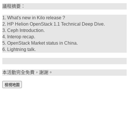
議程摘要：
1. What's new in Kilo release ?
2. HP Helion OpenStack 1.1 Technical Deep Dive.
3. Ceph Introduction.
4. Interop recap.
5. OpenStack Market status in China.
6. Lightning talk.
本活動完全免費，謝謝。
檢視地圖