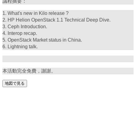
議程摘要：
1. What's new in Kilo release ?
2. HP Helion OpenStack 1.1 Technical Deep Dive.
3. Ceph Introduction.
4. Interop recap.
5. OpenStack Market status in China.
6. Lightning talk.
本活動完全免費，謝謝。
地図で見る